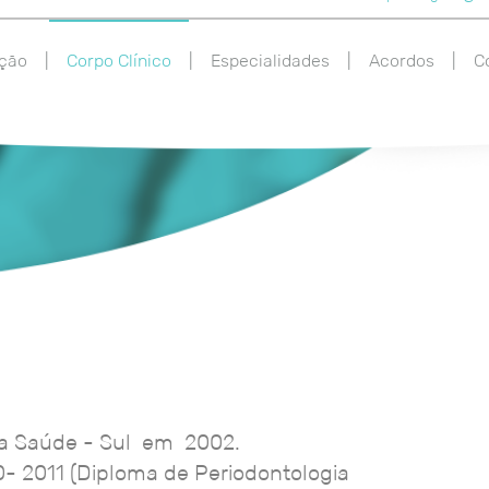
ção
|
Corpo Clínico
|
Especialidades
|
Acordos
|
C
 da Saúde - Sul em 2002.
0- 2011 (Diploma de Periodontologia