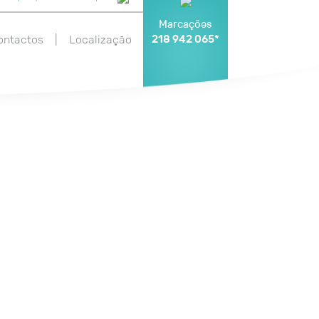
Marcações
218 942 065*
ontactos
|
Localização