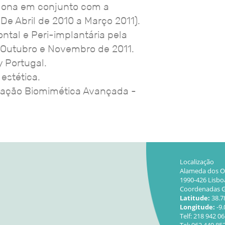
elona em conjunto com a
e Abril de 2010 a Março 2011).
ontal e Peri-implantária pela
 Outubro e Novembro de 2011.
 Portugal.
 estética.
tação Biomimética Avançada -
Localização
Alameda dos Oc
1990-426 Lisbo
Coordenadas 
Latitude:
38.7
Longitude:
-9
Telf: 218 942 0