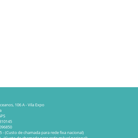
eanos, 106 A - Vila Expo
a
GPS
810145
.096850
65 - (Custo de chamada para rede fixa nacional)